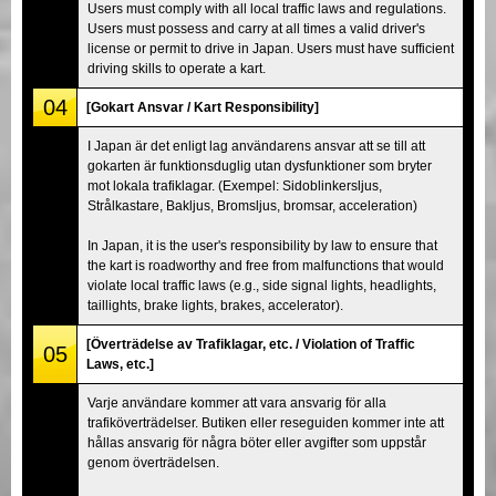
Users must comply with all local traffic laws and regulations.
Users must possess and carry at all times a valid driver's
license or permit to drive in Japan. Users must have sufficient
driving skills to operate a kart.
04
[Gokart Ansvar / Kart Responsibility]
I Japan är det enligt lag användarens ansvar att se till att
gokarten är funktionsduglig utan dysfunktioner som bryter
mot lokala trafiklagar. (Exempel: Sidoblinkersljus,
Strålkastare, Bakljus, Bromsljus, bromsar, acceleration)
In Japan, it is the user's responsibility by law to ensure that
the kart is roadworthy and free from malfunctions that would
violate local traffic laws (e.g., side signal lights, headlights,
taillights, brake lights, brakes, accelerator).
[Överträdelse av Trafiklagar, etc. / Violation of Traffic
05
Laws, etc.]
Varje användare kommer att vara ansvarig för alla
trafiköverträdelser. Butiken eller reseguiden kommer inte att
hållas ansvarig för några böter eller avgifter som uppstår
genom överträdelsen.