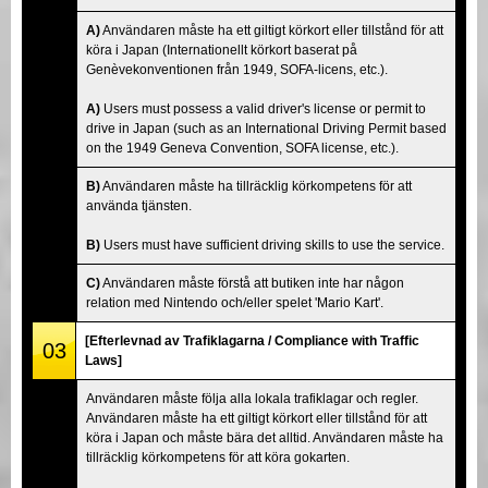
A)
Användaren måste ha ett giltigt körkort eller tillstånd för att
köra i Japan (Internationellt körkort baserat på
Genèvekonventionen från 1949, SOFA-licens, etc.).
A)
Users must possess a valid driver's license or permit to
drive in Japan (such as an International Driving Permit based
on the 1949 Geneva Convention, SOFA license, etc.).
B)
Användaren måste ha tillräcklig körkompetens för att
använda tjänsten.
B)
Users must have sufficient driving skills to use the service.
C)
Användaren måste förstå att butiken inte har någon
relation med Nintendo och/eller spelet 'Mario Kart'.
[Efterlevnad av Trafiklagarna / Compliance with Traffic
03
Laws]
Användaren måste följa alla lokala trafiklagar och regler.
Användaren måste ha ett giltigt körkort eller tillstånd för att
köra i Japan och måste bära det alltid. Användaren måste ha
tillräcklig körkompetens för att köra gokarten.