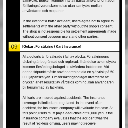
samtycke. Butiken kommer inte att hållas ansvarig för någon
förlikningsöverenskommelse utan samtycke mellan
användaren och motparten.
In the event of a traffic accident, users agree not to agree to
settlements with the other party without the shop's consent.
The shop is not responsible for settlement agreements made
without consent between users and other parties.
09
[Gokart Försäkring / Kart Insurance]
Alla gokarts är försäkrade i fall av olycka. Försäkringens
täckning är begränsad och reglerad. I händelse av en olycka
kommer försäkringsbolaget att utvärdera incidenten. Vid
denna tidpunkt måste användaren betala en självrisk på 50
000 japanska yen. Om försäkringsbolaget utvärderar att
olyckan är ett resultat av vårdslös körning, kan användaren
bli försummad av täckning.
All karts are insured against accidents. The insurance
coverage is limited and regulated. In the event of an
accident, the insurance company will evaluate the case. At
this point, users must pay a deductible of 50,000 yen. If the
insurance company evaluates that the accident was the
result of reckless driving, users may not receive