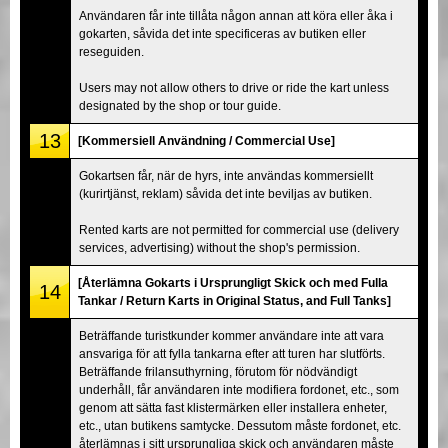
Användaren får inte tillåta någon annan att köra eller åka i
gokarten, såvida det inte specificeras av butiken eller
reseguiden.
Users may not allow others to drive or ride the kart unless
designated by the shop or tour guide.
13
[Kommersiell Användning / Commercial Use]
Gokartsen får, när de hyrs, inte användas kommersiellt
(kurirtjänst, reklam) såvida det inte beviljas av butiken.
Rented karts are not permitted for commercial use (delivery
services, advertising) without the shop's permission.
[Återlämna Gokarts i Ursprungligt Skick och med Fulla
14
Tankar / Return Karts in Original Status, and Full Tanks]
Beträffande turistkunder kommer användare inte att vara
ansvariga för att fylla tankarna efter att turen har slutförts.
Beträffande frilansuthyrning, förutom för nödvändigt
underhåll, får användaren inte modifiera fordonet, etc., som
genom att sätta fast klistermärken eller installera enheter,
etc., utan butikens samtycke. Dessutom måste fordonet, etc.
återlämnas i sitt ursprungliga skick och användaren måste