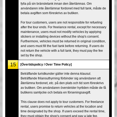
fylla på sin bränsletank innan den återlämnas. Om
användaren inte återlämnar fordonet med full tank, måste de
betala avgiften som föreskrivs av butiken.
For tour customers, users are not responsible for refueling
after the tour ends. For freelance rental, except for necessary
maintenance, users must not modify vehicles by applying
stickers or installing devices without the shop's consent.
Furthermore, vehicles must be returned in original condition,
and users must fill the fuel tank before returning. If users do
not return the vehicle with a full tank, they must pay the fee
set by the shop.
15
[Övertidspolicy / Over Time Policy]
Beträffande turistkunder gäller inte denna klausul.
Beträffande frilansuthyrning förbinder sig användaren att
återlämna fordonet, etc. på den plats och tid som föreskrivs
av butiken. Om användaren överskrider hyrtiden måste de få
butikens samtycke och betala en förseningsavgift.
This clause does not apply to tour customers. For freelance
rental, users promise to return vehicles at the location and
time designated by the shop. If users exceed the rental time,
they must obtain the shop's consent and pay a late fee.