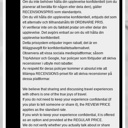
Om du inte behöver hålla din upplevelse konfidentiell (om du
planerar att berätta för någon eller dela den), gäller
RECENSIONSPRIS som standardpris.
Om du vill hålla din upplevelse konfidentiell, erbjuds det som
ett alternativ och tillhandahålls till ORDINARIE PRIS.
Vi verifierar inte om du faktiskt pratar om eller delar din
upplevelse. Det avgörs enbart av om du vill hålla din
upplevelse konfidentiell.
Detta prissystem erbjuder ingen rabatt; det är en
tilläggsavgift för konfidentialitetsalternativet.
Observera att vissa sociala medieplattformar, såsom
TripAdvisor och Google, har policyer som förbjuder att skriva
recensioner i utbyte mot rabatter.
Av respekt för deras policyer kommer vi absolut inte att
tillämpa RECENSIONS-priset för att skriva recensioner på
dessa plattformar.
We believe that sharing and discussing travel experiences
with others is one of the true joys of travel.
If you do not need to keep your experience confidential (if
you plan to tell someone or share it), the REVIEW PRICE
applies as the standard rate.
If you wish to keep your experience confidential, it is offered
as an option and provided at the REGULAR PRICE.
We do not verify whether you actually talk about or share