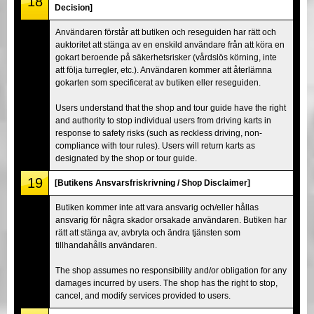
18
Decision]
Användaren förstår att butiken och reseguiden har rätt och
auktoritet att stänga av en enskild användare från att köra en
gokart beroende på säkerhetsrisker (vårdslös körning, inte
att följa turregler, etc.). Användaren kommer att återlämna
gokarten som specificerat av butiken eller reseguiden.
Users understand that the shop and tour guide have the right
and authority to stop individual users from driving karts in
response to safety risks (such as reckless driving, non-
compliance with tour rules). Users will return karts as
designated by the shop or tour guide.
19
[Butikens Ansvarsfriskrivning / Shop Disclaimer]
Butiken kommer inte att vara ansvarig och/eller hållas
ansvarig för några skador orsakade användaren. Butiken har
rätt att stänga av, avbryta och ändra tjänsten som
tillhandahålls användaren.
The shop assumes no responsibility and/or obligation for any
damages incurred by users. The shop has the right to stop,
cancel, and modify services provided to users.