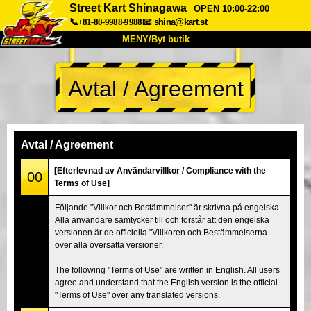
Street Kart Shinagawa
OPEN 10:00-22:00
📞+81-80-9988-9988
📧
shina@kart.st
MENY/Byt butik
HEM
Avtal / Agreement
Om oss
Specifikationer
Pris
Hitta hit
Röster
FAQ
Företag
Boka
Avtal / Agreement
Byt butik
[Efterlevnad av Användarvillkor / Compliance with the
00
Terms of Use]
Tokyo Shinagawa
Tokyo Akihabara#1
Följande "Villkor och Bestämmelser" är skrivna på engelska.
Tokyo Akihabara#2
Tokyo Shibuya
Alla användare samtycker till och förstår att den engelska
Tokyo Shibuya Annex
Tokyo Bay
versionen är de officiella "Villkoren och Bestämmelserna
över alla översatta versioner.
Tokyo Asakusa
Osaka
The following "Terms of Use" are written in English. All users
Okinawa
agree and understand that the English version is the official
"Terms of Use" over any translated versions.