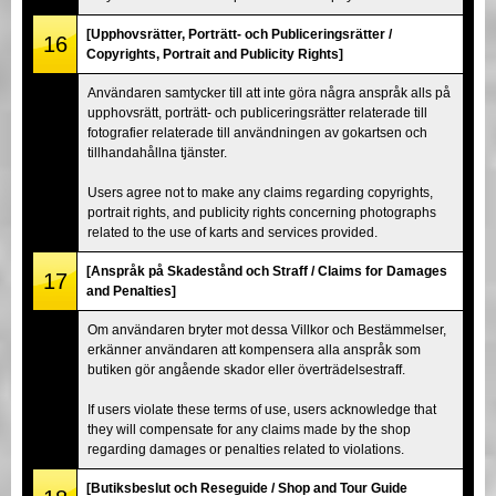
[Upphovsrätter, Porträtt- och Publiceringsrätter /
16
Copyrights, Portrait and Publicity Rights]
Användaren samtycker till att inte göra några anspråk alls på
upphovsrätt, porträtt- och publiceringsrätter relaterade till
fotografier relaterade till användningen av gokartsen och
tillhandahållna tjänster.
Users agree not to make any claims regarding copyrights,
portrait rights, and publicity rights concerning photographs
related to the use of karts and services provided.
[Anspråk på Skadestånd och Straff / Claims for Damages
17
and Penalties]
Om användaren bryter mot dessa Villkor och Bestämmelser,
erkänner användaren att kompensera alla anspråk som
butiken gör angående skador eller överträdelsestraff.
If users violate these terms of use, users acknowledge that
they will compensate for any claims made by the shop
regarding damages or penalties related to violations.
[Butiksbeslut och Reseguide / Shop and Tour Guide