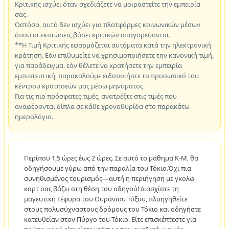
Κριτικής ισχύει όταν σχεδιάζετε να μοιραστείτε την εμπειρία
σας.
Ωστόσο, αυτό δεν ισχύει για πλατφόρμες κοινωνικών μέσων
όπου οι εκπτώσεις βάσει κριτικών απαγορεύονται.
**Η Τιμή Κριτικής εφαρμόζεται αυτόματα κατά την ηλεκτρονική
κράτηση. Εάν επιθυμείτε να χρησιμοποιήσετε την κανονική τιμή,
για παράδειγμα, εάν θέλετε να κρατήσετε την εμπειρία
εμπιστευτική, παρακαλούμε ειδοποιήστε το προσωπικό του
κέντρου κρατήσεών μας μέσω μηνύματος.
Για τις πιο πρόσφατες τιμές, ανατρέξτε στις τιμές που
αναφέρονται δίπλα σε κάθε χρονοθυρίδα στο παρακάτω
ημερολόγιο.
Περίπου 1,5 ώρες έως 2 ώρες. Σε αυτό το μάθημα K-M, θα
οδηγήσουμε γύρω από την παραλία του Τόκιο.Όχι πια
συνηθισμένος τουρισμός—αυτή η περιήγηση με γκολφ
καρτ σας βάζει στη θέση του οδηγού! Διασχίστε τη
μαγευτική Γέφυρα του Ουράνιου Τόξου, πλοηγηθείτε
στους πολυσύχναστους δρόμους του Τόκιο και οδηγήστε
κατευθείαν στον Πύργο του Τόκιο. Είτε επισκέπτεστε για