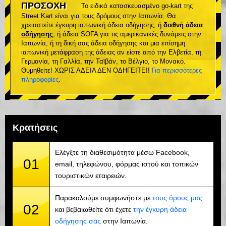
ΠΡΟΣΟΧΗ
Το ειδικά κατασκευασμένο go-kart της
Street Kart είναι για τους δρόμους στην Ιαπωνία. Θα
χρειαστείτε έγκυρη ιαπωνική άδεια οδήγησης, ή
διεθνή άδεια
οδήγησης
, ή άδεια SOFA για τις αμερικανικές δυνάμεις στην
Ιαπωνία, ή τη δική σας άδεια οδήγησης και μια επίσημη
ιαπωνική μετάφραση της άδειας αν είστε από την Ελβετία, τη
Γερμανία, τη Γαλλία, την Ταϊβάν, το Βέλγιο, το Μονακό.
Θυμηθείτε! ΧΩΡΙΣ ΑΔΕΙΑ ΔΕΝ ΟΔΗΓΕΙΤΕ!!
Για περισσότερες
πληροφορίες
.
Κρατήσεις
Ελέγξτε τη διαθεσιμότητα μέσω Facebook,
01
email, τηλεφώνου, φόρμας ιστού και τοπικών
τουριστικών εταιρειών.
Παρακαλούμε συμφωνήστε με
τους όρους μας
02
και βεβαιωθείτε ότι έχετε
την έγκυρη άδεια
οδήγησης σας
στην Ιαπωνία.