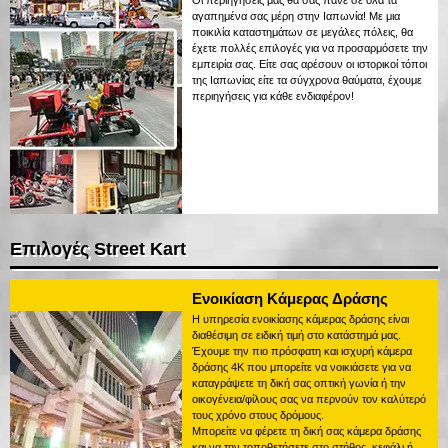
αγαπημένα σας μέρη στην Ιαπωνία! Με μια
ποικιλία καταστημάτων σε μεγάλες πόλεις, θα
έχετε πολλές επιλογές για να προσαρμόσετε την
εμπειρία σας. Είτε σας αρέσουν οι ιστορικοί τόποι
της Ιαπωνίας είτε τα σύγχρονα θαύματα, έχουμε
περιηγήσεις για κάθε ενδιαφέρον!
Επιλογές Street Kart
Ενοικίαση Κάμερας Δράσης
Η υπηρεσία ενοικίασης κάμερας δράσης είναι
διαθέσιμη σε ειδική τιμή στο κατάστημά μας.
Έχουμε την πιο πρόσφατη και ισχυρή κάμερα
δράσης 4K που μπορείτε να νοικιάσετε για να
καταγράψετε τη δική σας οπτική γωνία ή την
οικογένεια/φίλους σας να περνούν τον καλύτερό
τους χρόνο στους δρόμους.
Μπορείτε να φέρετε τη δική σας κάμερα δράσης
και να την τοποθετήσετε στο στήθος, κεφάλι ή