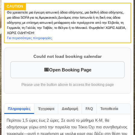
CAUTION
Θα χρειαστείτε μια έγκυρη ιαπωνική άδεια οδήγησης, μια διεθνή άδεια οδήγησης,
μια άδεια SOFA για τις Αμερικανικές Δυνάμεις στην Ιαπωνία ή τη δική σας άδεια
οδήγησης με επίσημη ιαπωνική μετάφραση εάν προέρχεστε από την Ελβετία, τη
Γερμανία, τη Γαλλία, την Ταϊβάν, το Βέλγιο ή το Μονακό. Θυμηθείτε! ΧΩΡΙΣ ΑΔΕΙΑ,
ΧΩΡΙΣ ΟΔΗΓΗΣΗ!
Για περισσότερες πληροφορίες.
Could not load booking calendar
Open Booking Page
Please use the button above to access the booking page
Πληροφορίες
Έγγραφα
Διαδρομή
FAQ
Τοποθεσία
Περίπου 1,5 ώρες έως 2 ώρες. Σε αυτό το μάθημα K-M, θα
οδηγήσουμε γύρω από την παραλία του Τόκιο.Όχι πια συνηθισμένος
τουρισμός—αυτή η περιήγηση με γκολφ καρτ σας βάζει στη θέση του