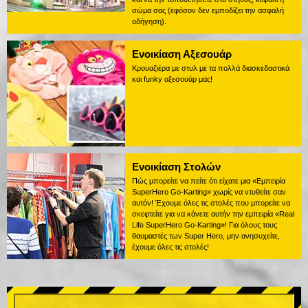
σώμα σας (εφόσον δεν εμποδίζει την ασφαλή
οδήγηση).
Ενοικίαση Αξεσουάρ
Κρουαζιέρα με στυλ με τα πολλά διασκεδαστικά
και funky αξεσουάρ μας!
Ενοικίαση Στολών
Πώς μπορείτε να πείτε ότι είχατε μια «Εμπειρία
SuperHero Go-Karting» χωρίς να ντυθείτε σαν
αυτόν! Έχουμε όλες τις στολές που μπορείτε να
σκεφτείτε για να κάνετε αυτήν την εμπειρία «Real
Life SuperHero Go-Karting»! Για όλους τους
θαυμαστές των Super Hero, μην ανησυχείτε,
έχουμε όλες τις στολές!