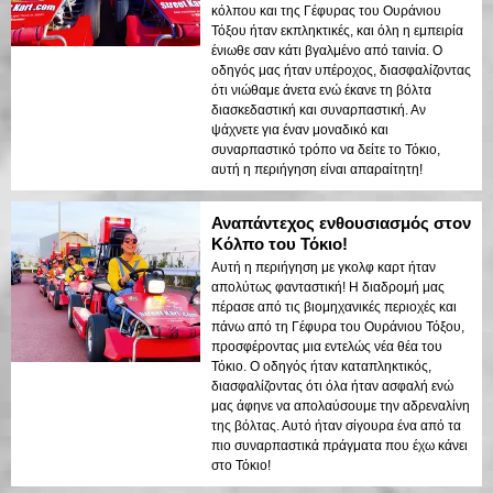
κόλπου και της Γέφυρας του Ουράνιου
Τόξου ήταν εκπληκτικές, και όλη η εμπειρία
ένιωθε σαν κάτι βγαλμένο από ταινία. Ο
οδηγός μας ήταν υπέροχος, διασφαλίζοντας
ότι νιώθαμε άνετα ενώ έκανε τη βόλτα
διασκεδαστική και συναρπαστική. Αν
ψάχνετε για έναν μοναδικό και
συναρπαστικό τρόπο να δείτε το Τόκιο,
αυτή η περιήγηση είναι απαραίτητη!
Αναπάντεχος ενθουσιασμός στον
Κόλπο του Τόκιο!
Αυτή η περιήγηση με γκολφ καρτ ήταν
απολύτως φανταστική! Η διαδρομή μας
πέρασε από τις βιομηχανικές περιοχές και
πάνω από τη Γέφυρα του Ουράνιου Τόξου,
προσφέροντας μια εντελώς νέα θέα του
Τόκιο. Ο οδηγός ήταν καταπληκτικός,
διασφαλίζοντας ότι όλα ήταν ασφαλή ενώ
μας άφηνε να απολαύσουμε την αδρεναλίνη
της βόλτας. Αυτό ήταν σίγουρα ένα από τα
πιο συναρπαστικά πράγματα που έχω κάνει
στο Τόκιο!