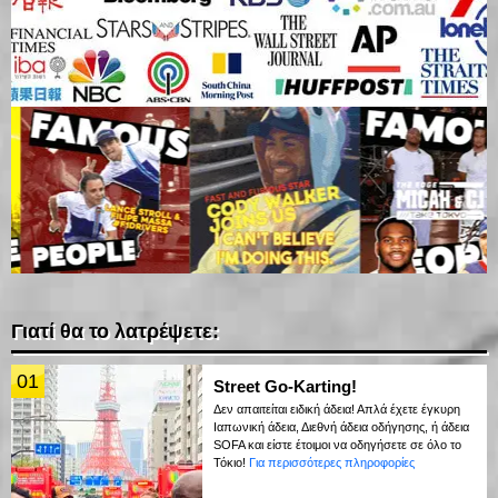
Γιατί θα το λατρέψετε:
01
Street Go-Karting!
Δεν απαιτείται ειδική άδεια! Απλά έχετε έγκυρη
Ιαπωνική άδεια, Διεθνή άδεια οδήγησης, ή άδεια
SOFA και είστε έτοιμοι να οδηγήσετε σε όλο το
Τόκιο!
Για περισσότερες πληροφορίες