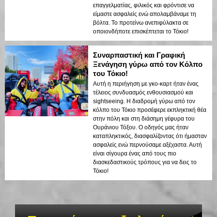
επαγγελματίας, φιλικός και φρόντισε να
είμαστε ασφαλείς ενώ απολαμβάναμε τη
βόλτα. Το προτείνω ανεπιφύλακτα σε
οποιονδήποτε επισκέπτεται το Τόκιο!
Συναρπαστική και Γραφική
Ξενάγηση γύρω από τον Κόλπο
του Τόκιο!
Αυτή η περιήγηση με γκο-καρτ ήταν ένας
τέλειος συνδυασμός ενθουσιασμού και
sightseeing. Η διαδρομή γύρω από τον
κόλπο του Τόκιο προσέφερε εκπληκτική θέα
στην πόλη και στη διάσημη γέφυρα του
Ουράνιου Τόξου. Ο οδηγός μας ήταν
καταπληκτικός, διασφαλίζοντας ότι ήμασταν
ασφαλείς ενώ περνούσαμε αξέχαστα. Αυτή
είναι σίγουρα ένας από τους πιο
διασκεδαστικούς τρόπους για να δεις το
Τόκιο!