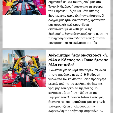
σημαντικά σημεία του ταξιδιού μας στο
Τόκιο. Η διαδρομή πάνω από τη γέφυρα
του Ουράνιου Τόξου και μέσα από τις
βιομηχανικές περιοχές ήταν απίστευτη. Ο
οδηγός μας ήταν φανταστικός, κρατώντας
μας ασφαλείς ενώ φρόντιζε να
διασκεδάζουμε σε κάθε βήμα της
διαδρομής. Συνιστώ ανεπιφύλακτα αυτή την
περιήγηση σε οποιονδήποτε αναζητά κάτι
συναρπαστικό και αξέχαστο στο Τόκιο.
Ακίχαμπαρα ήταν διασκεδαστική,
αλλά ο Κόλπος του Τόκιο ήταν σε
άλλο επίπεδο!
Έχω κάνει γκολφ καρτ στο παρελθόν, αλλά
τίποτα παρόμοιο με αυτό. Η διαδρομή
γύρω από τον κόλπο του Τόκιο προσέφερε
μερικές από τις πιο εκπληκτικές θέες της
γραμμής του ορίζοντα της πόλης. Το
καλύτερο μέρος ήταν η διάσχιση της
Γέφυρας του Ουράνιου Τόξου. Ο οδηγός
ήταν εξαιρετικός, κρατώντας μας ασφαλείς
ενώ φρόντιζε να απολαύσουμε την
αδρεναλίνη της οδήγησης στην πόλη. Αν