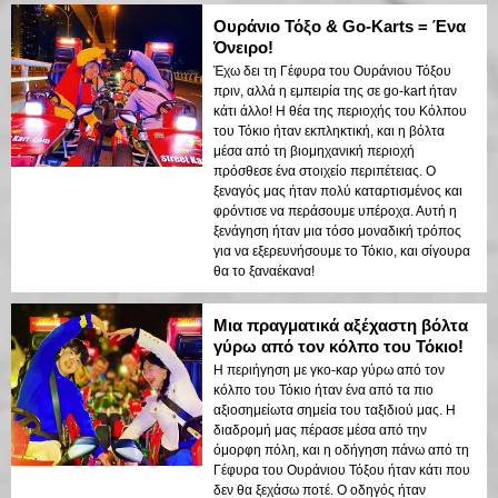
Ουράνιο Τόξο & Go-Karts = Ένα
Όνειρο!
Έχω δει τη Γέφυρα του Ουράνιου Τόξου
πριν, αλλά η εμπειρία της σε go-kart ήταν
κάτι άλλο! Η θέα της περιοχής του Κόλπου
του Τόκιο ήταν εκπληκτική, και η βόλτα
μέσα από τη βιομηχανική περιοχή
πρόσθεσε ένα στοιχείο περιπέτειας. Ο
ξεναγός μας ήταν πολύ καταρτισμένος και
φρόντισε να περάσουμε υπέροχα. Αυτή η
ξενάγηση ήταν μια τόσο μοναδική τρόπος
για να εξερευνήσουμε το Τόκιο, και σίγουρα
θα το ξαναέκανα!
Μια πραγματικά αξέχαστη βόλτα
γύρω από τον κόλπο του Τόκιο!
Η περιήγηση με γκο-καρ γύρω από τον
κόλπο του Τόκιο ήταν ένα από τα πιο
αξιοσημείωτα σημεία του ταξιδιού μας. Η
διαδρομή μας πέρασε μέσα από την
όμορφη πόλη, και η οδήγηση πάνω από τη
Γέφυρα του Ουράνιου Τόξου ήταν κάτι που
δεν θα ξεχάσω ποτέ. Ο οδηγός ήταν