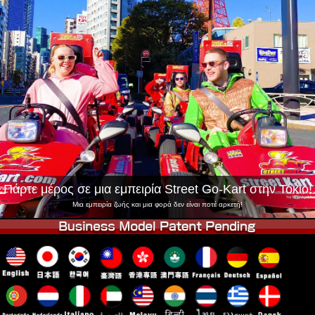
Εταιρεία
Κράτηση
Αλλαγή Καταστήματος
Τόκιο Σινάγαουα #1
Τόκιο Ακίχαμπαρα #1
Τόκιο Ακίχαμπαρα #2
Τόκιο Σιμπούγια
Τόκιο Σιμπούγια Annex
Τόκιο Κόλπος
Τόκιο Ασακούσα
Οσάκα
Οκινάουα
Πάρτε μέρος σε μια εμπειρία Street Go-Kart στην Τόκιο!
Μια εμπειρία ζωής και μια φορά δεν είναι ποτέ αρκετή!