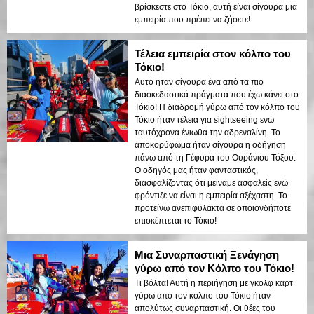
βρίσκεστε στο Τόκιο, αυτή είναι σίγουρα μια
εμπειρία που πρέπει να ζήσετε!
Τέλεια εμπειρία στον κόλπο του
Τόκιο!
Αυτό ήταν σίγουρα ένα από τα πιο
διασκεδαστικά πράγματα που έχω κάνει στο
Τόκιο! Η διαδρομή γύρω από τον κόλπο του
Τόκιο ήταν τέλεια για sightseeing ενώ
ταυτόχρονα ένιωθα την αδρεναλίνη. Το
αποκορύφωμα ήταν σίγουρα η οδήγηση
πάνω από τη Γέφυρα του Ουράνιου Τόξου.
Ο οδηγός μας ήταν φανταστικός,
διασφαλίζοντας ότι μείναμε ασφαλείς ενώ
φρόντιζε να είναι η εμπειρία αξέχαστη. Το
προτείνω ανεπιφύλακτα σε οποιονδήποτε
επισκέπτεται το Τόκιο!
Μια Συναρπαστική Ξενάγηση
γύρω από τον Κόλπο του Τόκιο!
Τι βόλτα! Αυτή η περιήγηση με γκολφ καρτ
γύρω από τον κόλπο του Τόκιο ήταν
απολύτως συναρπαστική. Οι θέες του