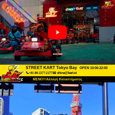
STREET KART Tokyo Bay
OPEN 10:00-22:00
📞+81-80-2277-2277
📧
shina@kart.st
ΜΕΝΟΥ/Αλλαγή Καταστήματος
ΚΥΡΙΩΣ
Σχετικά
Προδιαγραφές
Τιμές
Πρόσβαση
Αναφορές
Συχνές Ερωτήσεις