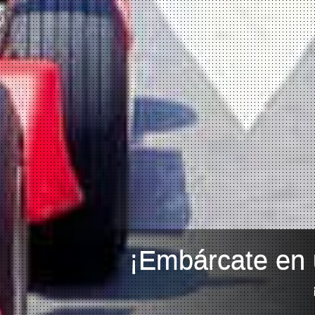
¡Embárcate en 