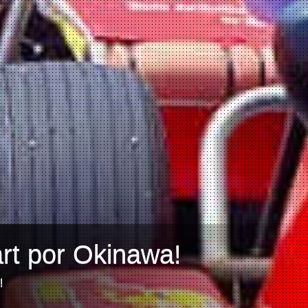
rt por Okinawa!
!