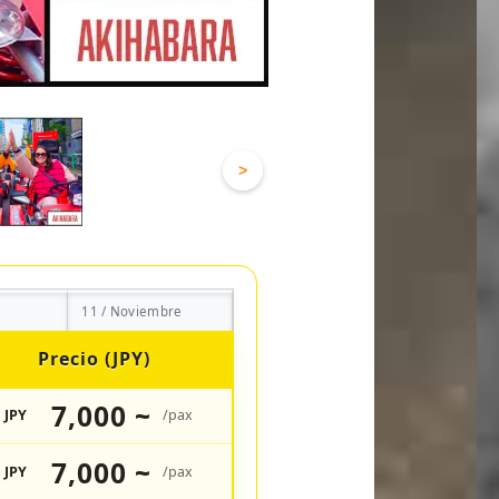
>
11 / Noviembre
Precio (JPY)
7,000 ~
JPY
/pax
7,000 ~
JPY
/pax