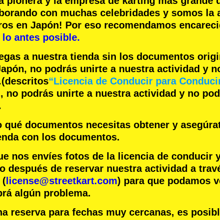
a pionera
y la
empresa de karting más grande
d
aborando con
muchas celebridades
y somos la
eros en Japón! Por eso recomendamos encare
lo antes posible.
legas a nuestra tienda sin los documentos orig
apón, no podrás unirte a nuestra actividad y 
.
(descritos
“Licencia de Conducir para Conduci
 no podrás unirte a nuestra actividad y no po
.
jo qué documentos necesitas obtener y asegúra
ienda con los documentos.
nos envíes fotos de la licencia de conducir 
o después de reservar nuestra actividad a trav
 (
license@streetkart.com
) para que podamos ve
brá algún problema.
na reserva para fechas muy cercanas, es posib