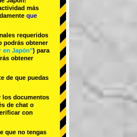
e Japón!
actividad más
cidamente
que
inales requeridos
no podrás obtener
r en Japón”
) para
drás obtener
te de que puedas
y los documentos
és de chat o
rificar con
le que no tengas