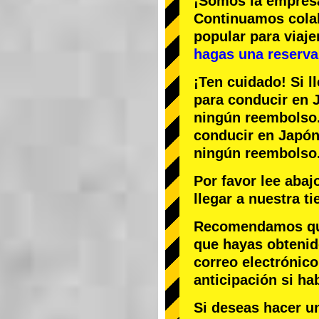
¡Somos la
empres
Continuamos col
popular
para viaj
hagas una reserva 
¡Ten cuidado! Si l
para conducir en J
ningún reembolso
conducir en Japón,
ningún reembolso
Por favor lee aba
llegar a nuestra t
Recomendamos que 
que hayas obtenid
correo electrónico
anticipación si ha
Si deseas hacer u