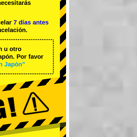
necesitarás
celar
7 días antes
ncelación.
n u otro
apón. Por favor
en Japón”