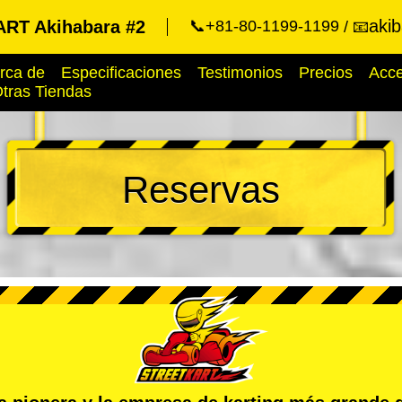
aki
RT Akihabara #2
📞+81-80-1199-1199
📧
rca de
Especificaciones
Testimonios
Precios
Acc
tras Tiendas
Reservas