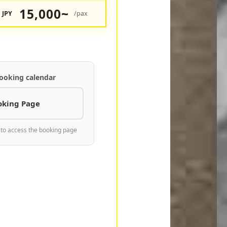
15,000~
JPY
/pax
ooking calendar
oking Page
 to access the booking page