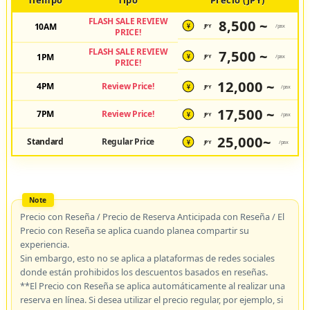
FLASH SALE REVIEW
8,500 ~
10AM
JPY
/pax
¥
PRICE!
FLASH SALE REVIEW
7,500 ~
1PM
JPY
/pax
¥
PRICE!
12,000 ~
4PM
Review Price!
JPY
/pax
¥
17,500 ~
7PM
Review Price!
JPY
/pax
¥
25,000~
Standard
Regular Price
JPY
/pax
¥
Precio con Reseña / Precio de Reserva Anticipada con Reseña / El
Precio con Reseña se aplica cuando planea compartir su
experiencia.
Sin embargo, esto no se aplica a plataformas de redes sociales
donde están prohibidos los descuentos basados en reseñas.
**El Precio con Reseña se aplica automáticamente al realizar una
reserva en línea. Si desea utilizar el precio regular, por ejemplo, si