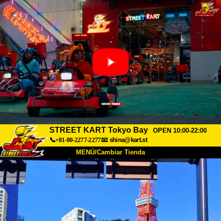
STREET KART Tokyo Bay
OPEN 10:00-22:00
📞+81-80-2277-2277
📧
shina@kart.st
MENÚ/Cambiar Tienda
INICIO
Acerca de
Especificaciones
Precios
Acceso
Testimonios
Preguntas Frecuentes